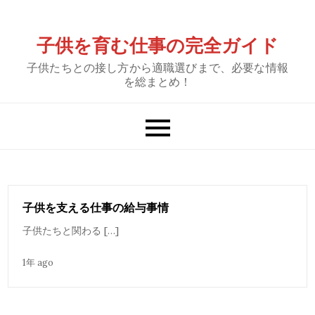
Skip
to
子供を育む仕事の完全ガイド
content
子供たちとの接し方から適職選びまで、必要な情報
を総まとめ！
子供を支える仕事の給与事情
子供たちと関わる […]
1年 ago